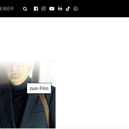
EIBER
zum Film