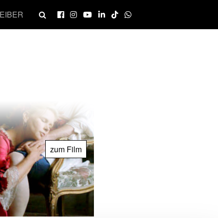
EIBER
zum Film