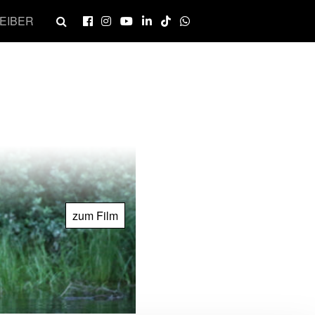
EIBER
zum Film