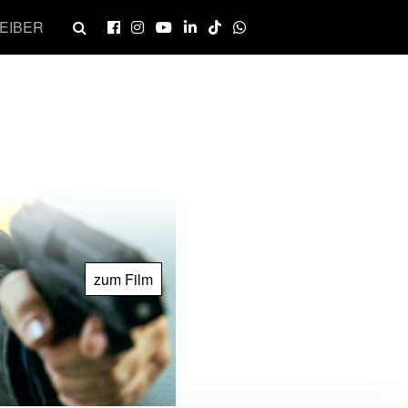
EIBER
zum Film