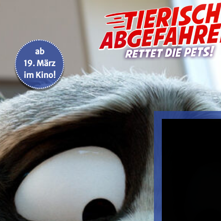
ab
19. März
im Kino!