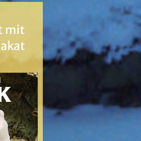
t mit
lakat