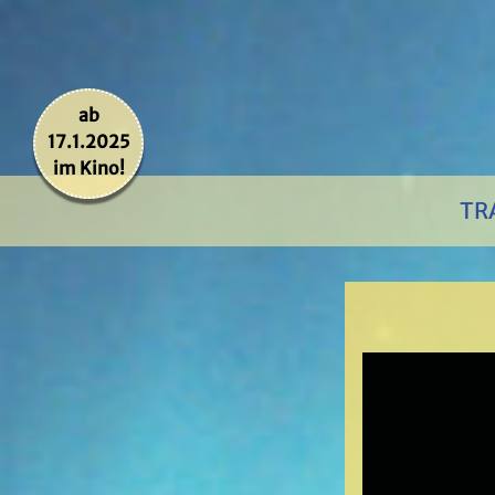
ab
17.1.2025
im Kino!
TR