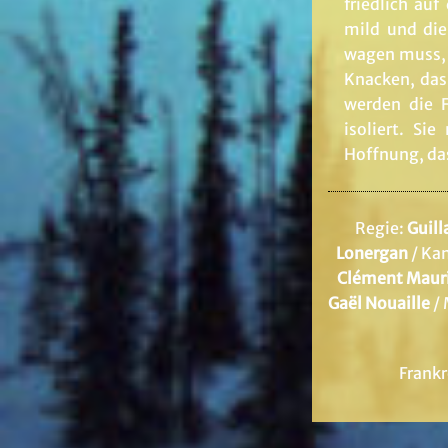
friedlich au
mild und die
wagen muss, u
Knacken, das 
werden die F
isoliert. Si
Hoffnung, das
Regie:
Guil
Lonergan
/ Ka
Clément Maur
Gaël Nouaille
/ 
Frankr