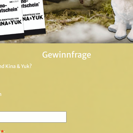
Gewinnfrage
ind Kina & Yuk?
n
e
*
: