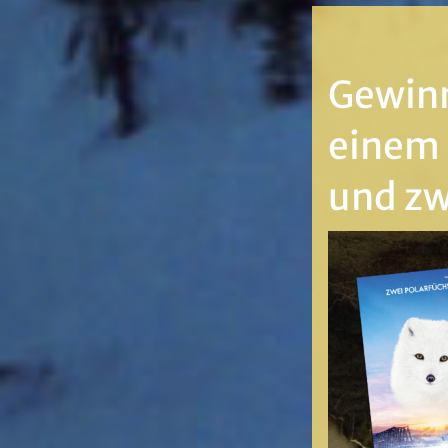
Gewinn
einem 
und zw