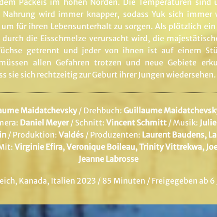
f dem Packeis im hohen Norden. Die Temperaturen sind
 Nahrung wird immer knapper, sodass Yuk sich immer 
m für ihren Lebensunterhalt zu sorgen. Als plötzlich ein
durch die Eisschmelze verursacht wird, die majestätische
üchse getrennt und jeder von ihnen ist auf einem Stü
e müssen allen Gefahren trotzen und neue Gebiete erk
s sie sich rechtzeitig zur Geburt ihrer Jungen wiedersehen.
laume Maidatchevsky
/ Drehbuch:
Guillaume Maidatchevsk
mera:
Daniel Meyer
/ Schnitt:
Vincent Schmitt
/ Musik:
Juli
in
/ Produktion:
Valdés
/ Produzenten:
Laurent Baudens, La
Mit:
Virginie Efira, Veronique Boileau, Trinity Vittrekwa, J
Jeanne Labrosse
eich, Kanada, Italien 2023 / 85 Minuten / Freigegeben ab 6