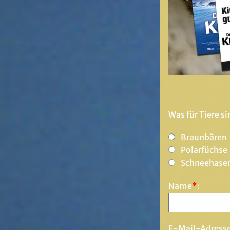
Was für Tiere s
Braunbären
Polarfüchse
Schneehase
Name
*
:
E-Mail-Adress