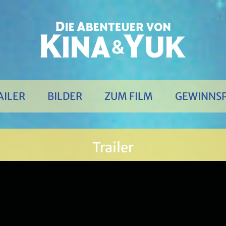
AILER
BILDER
ZUM FILM
GEWINNSP
Trailer