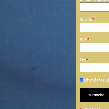
Straße
*
:
PLZ
*
:
Ort
*
:
Ich möchte üb
*
Pflichtfeld