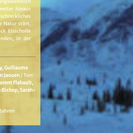
 ungewöhnlich
weiter hinaus
 schreckliches
 Natur stört,
ck Eisscholle
unden, in der
y, Guillaume
en Jaouen
/ Ton:
urent Flahault,
oe Bishop, Sarah-
 Jahren