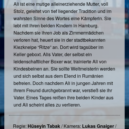
Ali ist eine mutige alleinerziehende Mutter, voll
Stolz, geleitet von tief liegender Tradition und im
wahrsten Sinne des Wortes eine Kämpferin. Sie
lebt mit ihren beiden Kindern in Hamburg.
Nachdem sie ihren Job als Zimmermädchen
verloren hat, heuert sie in der stadtbekannten
Kiezkneipe “Ritze” an. Dort wird tagsüber im
Keller geboxt. Alis Vater, der selbst ein
leidenschaftlicher Boxer war, trainierte Ali von
Kindesbeinen an. Sie sollte Weltmeisterin werden
und sich selbst aus dem Elend in Rumänien
befreien. Doch nachdem Ali in jungen Jahren mit
ihrem Freund durchgebrannt war, verstieß sie ihr
Vater. Eines Tages reißen ihre beiden Kinder aus
und Ali scheint alles zu verlieren.
Regie:
Hüseyin Tabak
/ Kamera:
Lukas Gnaiger
/