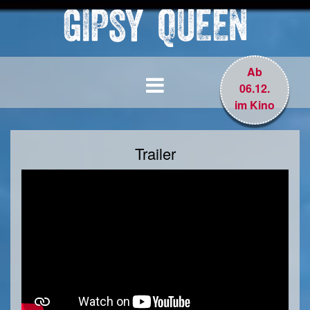
Ab
06.12.
im Kino
Trailer